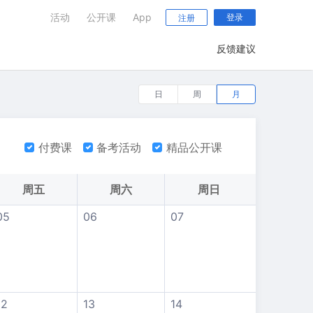
活动
公开课
App
登录
注册
反馈建议
日
周
月
付费课
备考活动
精品公开课
周五
周六
周日
05
06
07
12
13
14