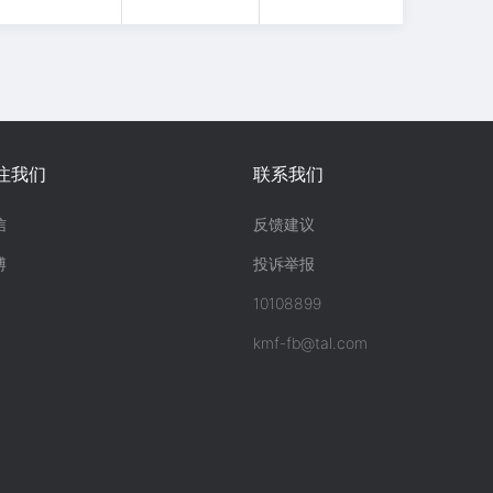
注我们
联系我们
信
反馈建议
博
投诉举报
10108899
kmf-fb@tal.com