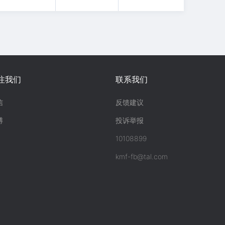
注我们
联系我们
信
反馈建议
博
投诉举报
10108899
kmf-fb@tal.com