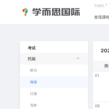
®
TOEFL
发现课
考试
20
托福
周
听力
01
阅读
口语
写作
08