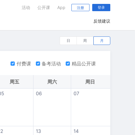
活动
公开课
App
登录
注册
反馈建议
日
周
月
付费课
备考活动
精品公开课
周五
周六
周日
05
06
07
12
13
14