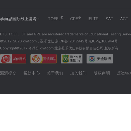
®
®
学而思国际线上备考：
TOEFL
GRE
IELTS
SAT
ACT
ETS, TOEFL iBT and GRE are registered trademarks of Educational Testing Servi
©2012-2020 kmf.com，盈禾优仕 京ICP备12012942号 京ICP证160944号
Copyright©2017 考满分 kmf.com 北京盈禾优仕科技有限责任公司 版权所有
漏洞提交
帮助中心
关于我们
加入我们
版权声明
反盗链