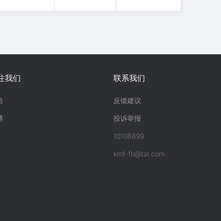
注我们
联系我们
信
反馈建议
博
投诉举报
10108899
kmf-fb@tal.com