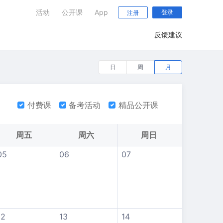
活动
公开课
App
登录
注册
反馈建议
日
周
月
付费课
备考活动
精品公开课
周五
周六
周日
05
06
07
12
13
14