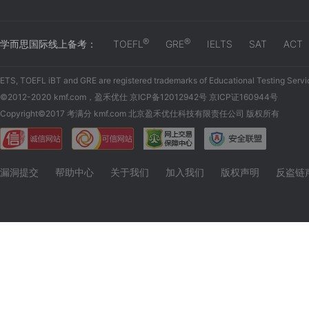
®
®
学而思国际线上备考：
TOEFL
GRE
IELTS
SAT
ACT
ETS, TOEFL iBT and GRE are registered trademarks of Educational Testing Servi
©2012-2020 kmf.com，盈禾优仕 京ICP备12012942号 京ICP证160944号
Copyright©2017 考满分 kmf.com 北京盈禾优仕科技有限责任公司 版权所有
漏洞提交
帮助中心
关于我们
加入我们
版权声明
反盗链