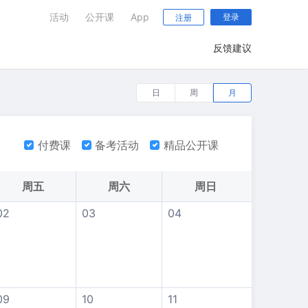
活动
公开课
App
登录
注册
反馈建议
日
周
月
付费课
备考活动
精品公开课
周五
周六
周日
02
03
04
09
10
11