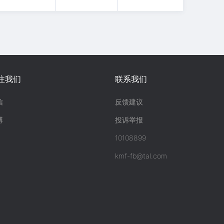
注我们
联系我们
信
反馈建议
博
投诉举报
10108899
kmf-fb@tal.com