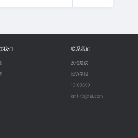
注我们
联系我们
信
反馈建议
博
投诉举报
10108899
kmf-fb@tal.com