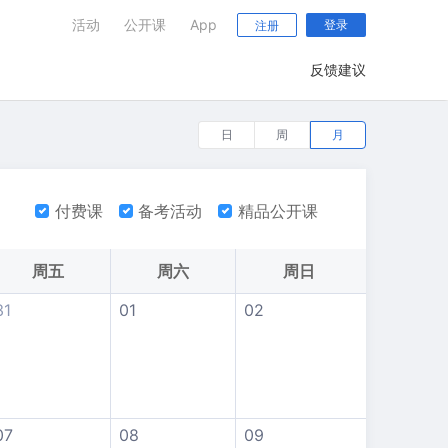
活动
公开课
App
登录
注册
反馈建议
日
周
月
付费课
备考活动
精品公开课
周五
周六
周日
31
01
02
07
08
09