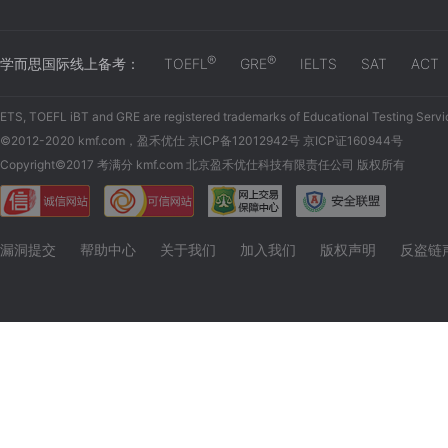
®
®
学而思国际线上备考：
TOEFL
GRE
IELTS
SAT
ACT
ETS, TOEFL iBT and GRE are registered trademarks of Educational Testing Servi
©2012-2020 kmf.com，盈禾优仕 京ICP备12012942号 京ICP证160944号
Copyright©2017 考满分 kmf.com 北京盈禾优仕科技有限责任公司 版权所有
漏洞提交
帮助中心
关于我们
加入我们
版权声明
反盗链