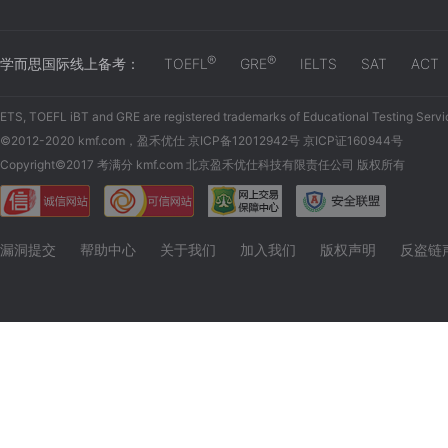
®
®
学而思国际线上备考：
TOEFL
GRE
IELTS
SAT
ACT
ETS, TOEFL iBT and GRE are registered trademarks of Educational Testing Servi
©2012-2020 kmf.com，盈禾优仕 京ICP备12012942号 京ICP证160944号
Copyright©2017 考满分 kmf.com 北京盈禾优仕科技有限责任公司 版权所有
漏洞提交
帮助中心
关于我们
加入我们
版权声明
反盗链