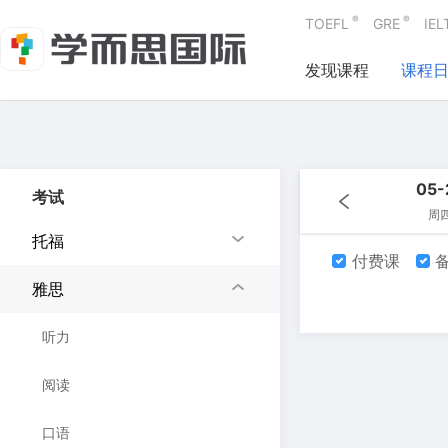
®
®
TOEFL
GRE
IEL
发现课程
课程
05-
考试
周
托福
付费课
备
雅思
听力
阅读
口语