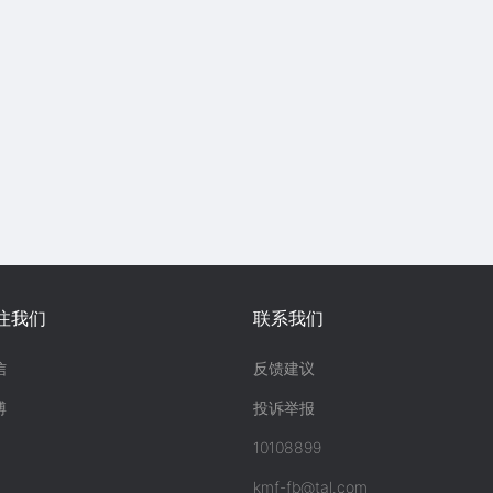
注我们
联系我们
信
反馈建议
博
投诉举报
10108899
kmf-fb@tal.com