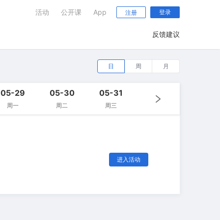
活动
公开课
App
登录
注册
反馈建议
日
周
月
05-29
05-30
05-31
周一
周二
周三
进入活动