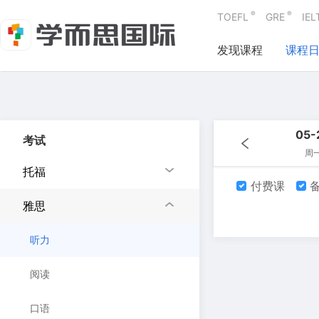
®
®
TOEFL
GRE
IEL
发现课程
课程
05-
考试
周
托福
付费课
备
雅思
听力
阅读
口语