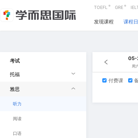
®
®
TOEFL
GRE
IEL
发现课程
课程
05-
考试
周
托福
付费课
备
雅思
听力
阅读
口语