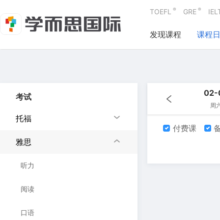
®
®
TOEFL
GRE
IEL
发现课程
课程
02-
考试
周
托福
付费课
备
雅思
听力
阅读
口语