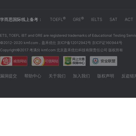
®
®
学而思国际线上备考：
TOEFL
GRE
IELTS
SAT
ACT
ETS, TOEFL iBT and GRE are registered trademarks of Educational Testing Servi
©2012-2020 kmf.com，盈禾优仕 京ICP备12012942号 京ICP证160944号
Copyright©2017 考满分 kmf.com 北京盈禾优仕科技有限责任公司 版权所有
漏洞提交
帮助中心
关于我们
加入我们
版权声明
反盗链