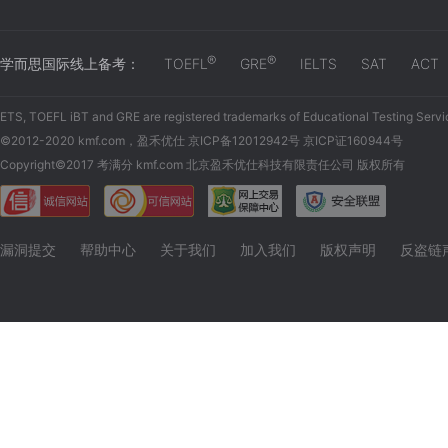
®
®
学而思国际线上备考：
TOEFL
GRE
IELTS
SAT
ACT
ETS, TOEFL iBT and GRE are registered trademarks of Educational Testing Servi
©2012-2020 kmf.com，盈禾优仕 京ICP备12012942号 京ICP证160944号
Copyright©2017 考满分 kmf.com 北京盈禾优仕科技有限责任公司 版权所有
漏洞提交
帮助中心
关于我们
加入我们
版权声明
反盗链