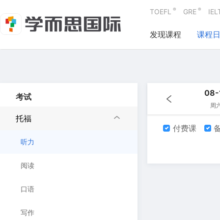
®
®
TOEFL
GRE
IEL
发现课程
课程
08-
考试
周
托福
付费课
备
听力
阅读
口语
写作