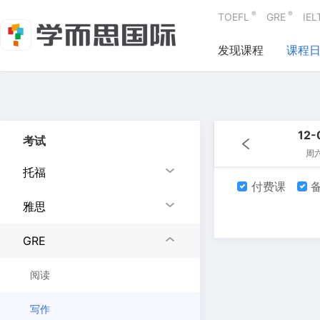
®
®
TOEFL
GRE
IEL
发现课程
课程
12-
考试
周
托福
付费课
备
雅思
GRE
阅读
写作