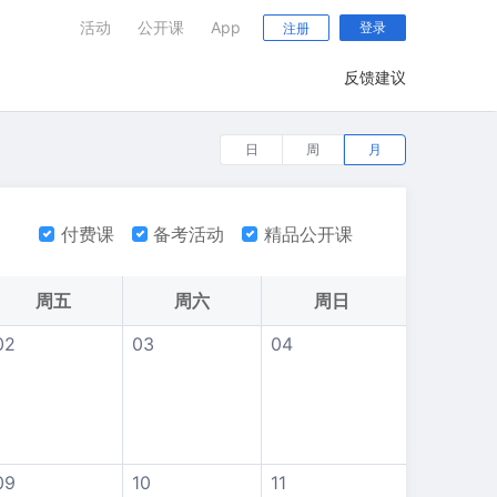
活动
公开课
App
登录
注册
反馈建议
日
周
月
付费课
备考活动
精品公开课
周五
周六
周日
02
03
04
09
10
11