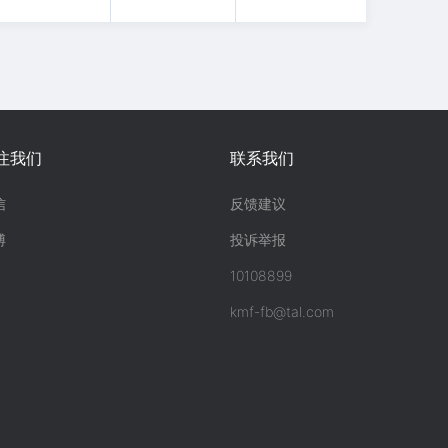
注我们
联系我们
信
反馈建议
博
投诉举报
10108899
kmf-fb@tal.com