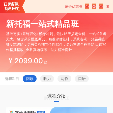
剩余优惠券:
1
3
1
张
新托福一站式精品班
基础夯实+系统强化+模考冲刺，最快16天搞定全科，一站式备考
无忧。包含课前摸底测试，精准评估基础，系统备考，分层讲练
梯度式进阶，更有金牌辅导个性陪伴，名师主讲全程答疑 口语写
作精批精改+全科真题模考，助力精准提升
¥ 2099.00
起
阅读
听力
写作
口语
选择科目
课程介绍