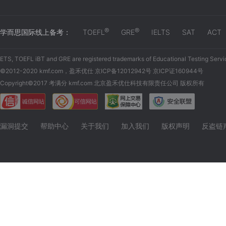
®
®
学而思国际线上备考：
TOEFL
GRE
IELTS
SAT
ACT
ETS, TOEFL iBT and GRE are registered trademarks of Educational Testing Servi
©2012-2020 kmf.com，盈禾优仕 京ICP备12012942号 京ICP证160944号
Copyright©2017 考满分 kmf.com 北京盈禾优仕科技有限责任公司 版权所有
漏洞提交
帮助中心
关于我们
加入我们
版权声明
反盗链