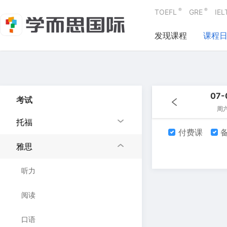
®
®
TOEFL
GRE
IEL
发现课程
课程
07-
考试
周
托福
付费课
备
雅思
听力
阅读
口语