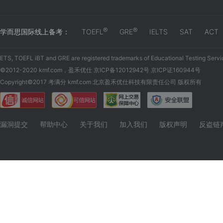
®
®
学而思国际线上备考：
TOEFL
GRE
IELTS
SAT
ACT
ETS, TOEFL iBT and GRE are registered trademarks of Educational Testing Servi
©2012-2020 kmf.com，盈禾优仕 京ICP备12012942号 京ICP证160944号
Copyright©2017 考满分 kmf.com 北京盈禾优仕科技有限责任公司 版权所有
漏洞提交
帮助中心
关于我们
加入我们
版权声明
反盗链