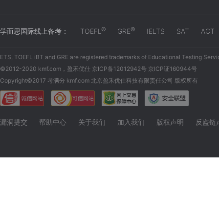
®
®
学而思国际线上备考：
TOEFL
GRE
IELTS
SAT
ACT
ETS, TOEFL iBT and GRE are registered trademarks of Educational Testing Servi
©2012-2020 kmf.com，盈禾优仕 京ICP备12012942号 京ICP证160944号
Copyright©2017 考满分 kmf.com 北京盈禾优仕科技有限责任公司 版权所有
漏洞提交
帮助中心
关于我们
加入我们
版权声明
反盗链