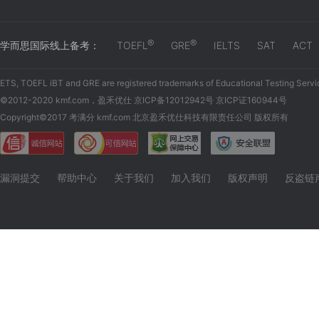
®
®
学而思国际线上备考：
TOEFL
GRE
IELTS
SAT
ACT
ETS, TOEFL iBT and GRE are registered trademarks of Educational Testing Servi
©2012-2020 kmf.com，盈禾优仕 京ICP备12012942号 京ICP证160944号
Copyright©2017 考满分 kmf.com 北京盈禾优仕科技有限责任公司 版权所有
漏洞提交
帮助中心
关于我们
加入我们
版权声明
反盗链