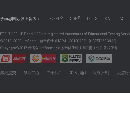
®
®
学而思国际线上备考：
TOEFL
GRE
IELTS
SAT
ACT
ETS, TOEFL iBT and GRE are registered trademarks of Educational Testing Servi
©2012-2020 kmf.com，盈禾优仕 京ICP备12012942号 京ICP证160944号
Copyright©2017 考满分 kmf.com 北京盈禾优仕科技有限责任公司 版权所有
漏洞提交
帮助中心
关于我们
加入我们
版权声明
反盗链