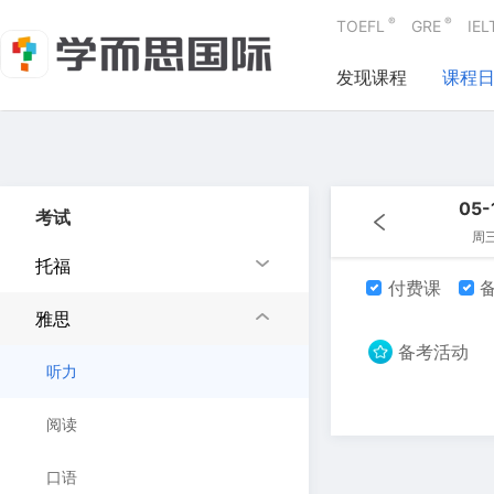
®
®
TOEFL
GRE
IEL
发现课程
课程
05-
考试
周
托福
付费课
备
雅思
备考活动
听力
阅读
口语