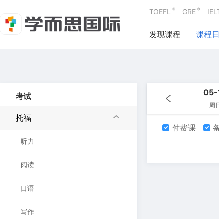
®
®
TOEFL
GRE
IEL
发现课程
课程
05-
考试
周
托福
付费课
备
听力
阅读
口语
写作