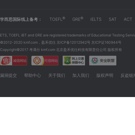
®
®
学而思国际线上备考：
TOEFL
GRE
IELTS
SAT
ACT
ETS, TOEFL iBT and GRE are registered trademarks of Educational Testing Servi
©2012-2020 kmf.com，盈禾优仕 京ICP备12012942号 京ICP证160944号
Copyright©2017 考满分 kmf.com 北京盈禾优仕科技有限责任公司 版权所有
漏洞提交
帮助中心
关于我们
加入我们
版权声明
反盗链