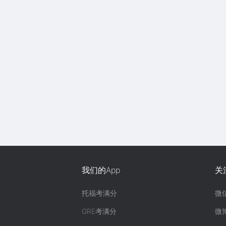
我们的App
关
托福考满分
微
GRE考满分
微