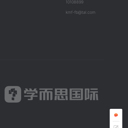
10108899
kmf-fb@tal.com