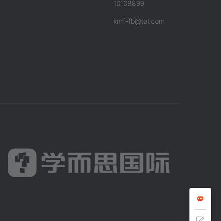
10108899
kmf-fb@tal.com