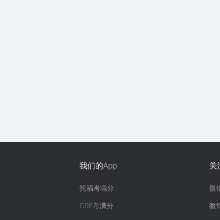
我们的App
关
托福考满分
微
GRE考满分
微