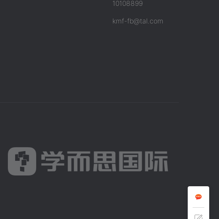
10108899
kmf-fb@tal.com