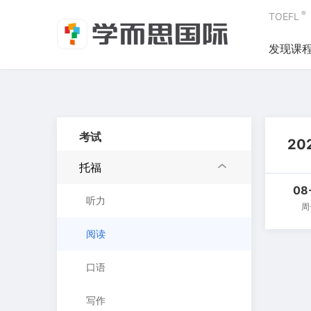
®
TOEFL
发现课
考试
20
托福
08
听力
周
阅读
口语
写作