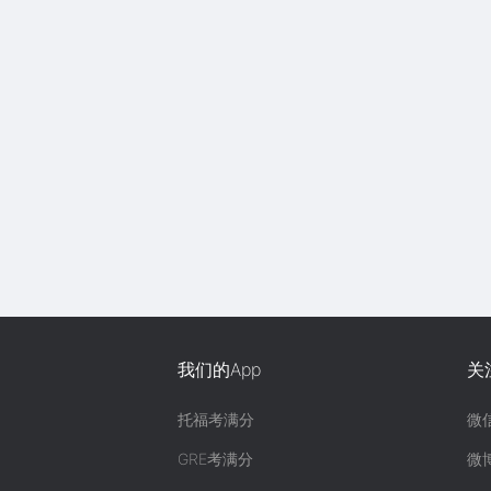
我们的App
关
托福考满分
微
GRE考满分
微