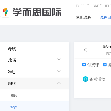
®
®
TOEFL
GRE
IEL
发现课程
课程
06-
考试
周
托福
付费课
备
雅思
备考活动
GRE
阅读
写作