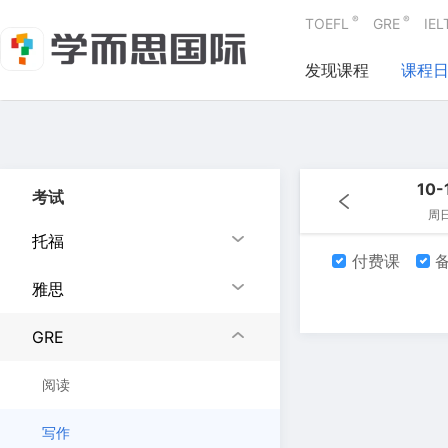
®
®
TOEFL
GRE
IEL
发现课程
课程
10-
考试
周
托福
付费课
备
雅思
GRE
阅读
写作