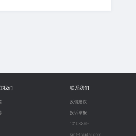
注我们
联系我们
信
反馈建议
博
投诉举报
10108899
kmf-fb@tal.com