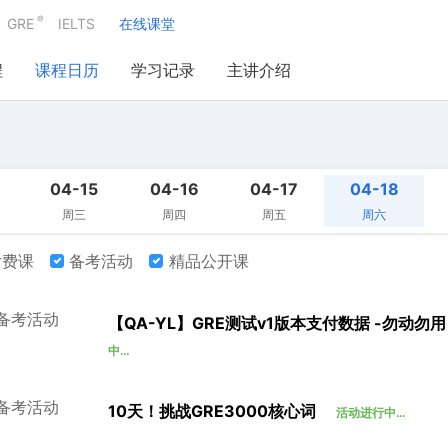
®
GRE
IELTS
在线课堂
程
课程日历
学习记录
主讲介绍
04-15
04-16
04-17
04-18
周三
周四
周五
周六
费课
备考活动
精品公开课
备考活动
【QA-YL】GRE测试v1版本支付数据 -勿动
中…
备考活动
10天！挑战GRE3000核心词
活动进行中…