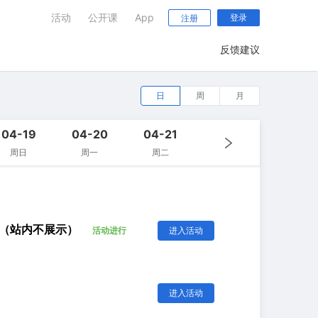
活动
公开课
App
登录
注册
反馈建议
日
周
月
04-19
04-20
04-21
周日
周一
周二
勿用（站内不展示）
活动进行
进入活动
进入活动