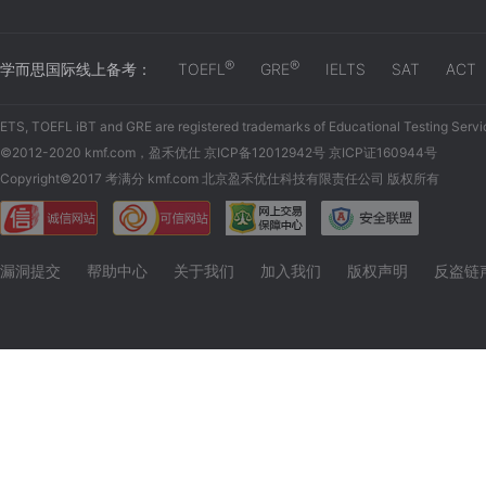
®
®
学而思国际线上备考：
TOEFL
GRE
IELTS
SAT
ACT
ETS, TOEFL iBT and GRE are registered trademarks of Educational Testing Servi
©2012-2020 kmf.com，盈禾优仕 京ICP备12012942号 京ICP证160944号
Copyright©2017 考满分 kmf.com 北京盈禾优仕科技有限责任公司 版权所有
漏洞提交
帮助中心
关于我们
加入我们
版权声明
反盗链