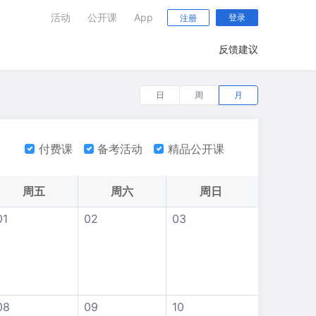
活动
公开课
App
登录
注册
反馈建议
日
周
月
付费课
备考活动
精品公开课
周五
周六
周日
01
02
03
08
09
10