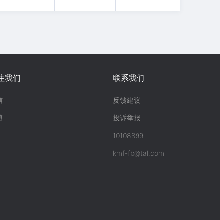
注我们
联系我们
信
反馈建议
博
投诉举报
10108899
kmf-fb@tal.com