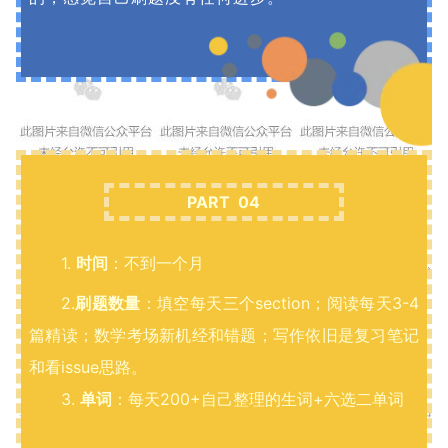
PART 04
1.
时间
：不到一个月
2.
刷题数量
：填空每天三个section；阅读每天3-4
篇精读；数学考场新机经和错题；写作依旧是复习笔记
和看issue思路。
3.
单词
：每天200+自己整理的生词+六选二单词