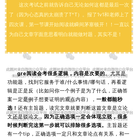
这次考试之前就告诉自己无论如何这都是最后一次
了（因为心态真的太崩溃了T^T）。报了1v1和老师上了
四次课，第一节课开始阅读就瞬间茅塞顿开！！一直以
为自己文章字面意思看明白就能做对题，其实不是！
gre阅读会考很多逻辑，内容是次要的
。尤其是
功能题，找到它服务于谁/什么事情/哪句话，再看逻
辑是正是反（比如问你一个例子是为了什么，正确答
案一定是例子想要证明的观点内容），
一般都能秒
选！
还有主旨题，读完文章就要判断这篇文章是立论
文还是驳论文，
因为正确选项一定会体现立驳，很多
时候判断完这第一步就可以排除很多选项。
主旨题还
有一个tip，正确选项一定只和文章论点有关系，和一