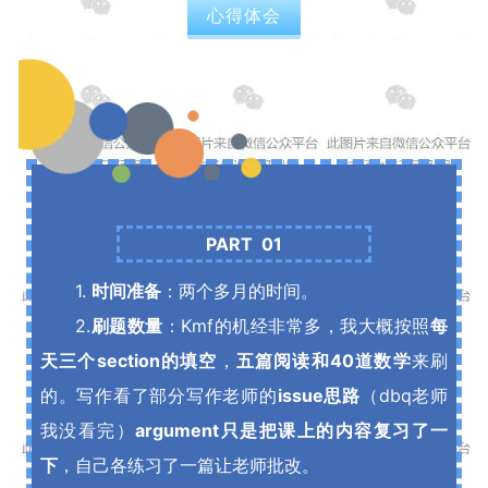
心得体会
PART 01
1.
时间准备
：两个多月的时间。
2.
刷题数量
：Kmf的机经非常多，我大概按照
每
天三个section的填空
，
五篇阅读和40道数学
来刷
的。写作看了部分写作老师的
issue思路
（dbq老师
我没看完）
argument只是把课上的内容复习了一
下
，自己各练习了一篇让老师批改。