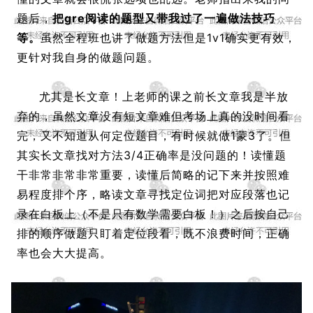
题后，
把gre阅读的题型又带我过了一遍做法技巧
等。
虽然全程班也讲了做题方法但是1v1确实更有效，
更针对我自身的做题问题。
尤其是长文章！上老师的课之前长文章我是半放
弃的，虽然文章没有短文章难但考场上真的没时间看
完，又不知道从何定位题目，有时候就做1蒙3了。但
其实长文章找对方法3/4正确率是没问题的！读懂题
干非常非常非常重要，读懂后简略的记下来并按照难
易程度排个序，略读文章寻找定位词把对应段落也记
录在白板上（不是只有数学需要白板！）之后按自己
排的顺序做题只盯着定位段看，既不浪费时间，正确
率也会大大提高。