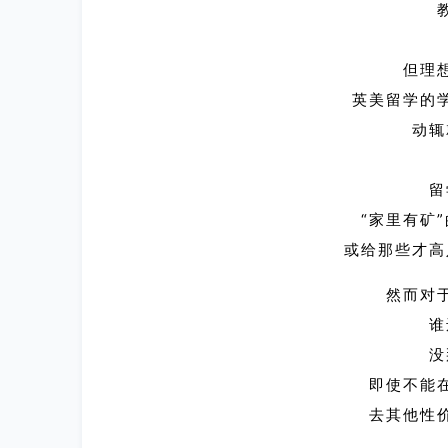
但理
英美留学的学
动辄
留
“家里有矿
或给那些才高
然而对
谁
没
即使不能
去其他性