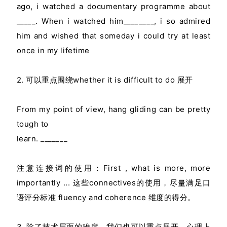
ago, i watched a documentary programme about
_____. When i watched him________, i so admired
him and wished that someday i could try at least
once in my lifetime
2. 可以重点围绕whether it is difficult to do 展开
From my point of view, hang gliding can be pretty
tough to
learn. _______
注意连接词的使⽤：
First , what is more, more
importantly ... 这些connectives的使
用，
尽量满足
口
语评分标准 fluency and coherence 维度的得分。
3. 除了技术层⾯的难度，我们也可以重点展开，心理上