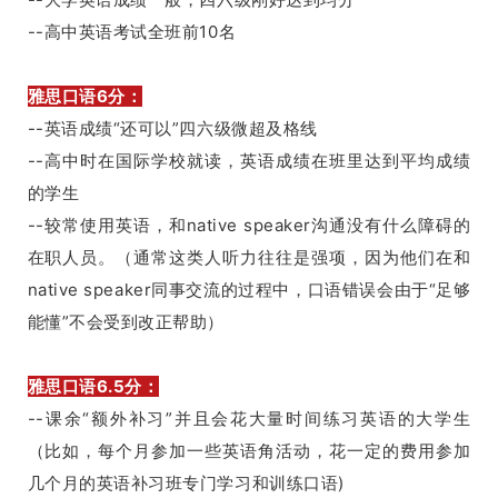
--高中英语考试全班前10名
雅思口语6分：
--英语成绩“还可以”四六级微超及格线
--高中时在国际学校就读，英语成绩在班里达到平均成绩
的学生
--较常使用英语，和native speaker沟通没有什么障碍的
在职人员。（通常这类人
听力往往是强项，因为他们
在和
native speaker
同事交流的过程中，口语错误会由于“足够
能懂”不会受到
改正
帮助）
雅思口语6.5分：
--课余“额外补习”并且会花大量时间练习英语的大学生
（比如，每个月参加一些英语角活动，花一定的费用参加
几个月的英语补习班专门学习和训练口语)