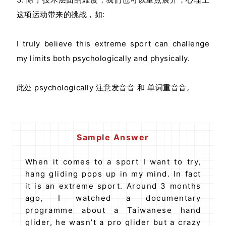
这项运动带来的挑战，如:
I truly believe this extreme sport can challenge
my limits both psychologically and physically.
此处 psychologically 注意发⾳音 和 单词重⾳音。
Sample Answer
When it comes to a sport I want to try,
hang gliding pops up in my mind. In fact
it is an extreme sport. Around 3 months
ago, I watched a documentary
programme about a Taiwanese hand
glider, he wasn’t a pro glider but a crazy